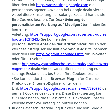
über den Link
https://adssettings.google.com
die
personenbezogenen Anzeigen bei Google deaktivieren,
wobei diese Einstellung nur solange Bestand hat bis Sie
Ihre Cookies löschen. Zur
Deaktivierung der
personalisierten Werbung auf Mobilgeräten
finden Sie
hier eine
Anleitung:
https://support.google.com/adsense/troubles
hooter/1631343;
• Sie können die
personalisierten
Anzeigen der Drittanbieter
, die an der
Werbeselbstregulierungsinitiaive “About Ads” teilnehmen
über den Link
https://optout.aboutads.info
für US-Seiten
oder für EU-Seiten
unter
http://www.youronlinechoices.com/de/praferenzma
nagement/
deaktivieren, wobei diese Einstellung nur
solange Bestand hat, bis Sie all Ihre Cookies löschen;
• Sie können durch ein
Browser-Plug-in
für Chrome,
Firefox oder Internet-Explorer unter dem
Link
https://support.google.com/ads/answer/7395996
da
uerhaft Cookies deaktivieren. Diese Deaktivierung kann
zur Folge haben, dass Sie nicht alle Funktionen unserer
Website mehr vollumfänglich nutzen können.
In der Datenschutzerklärung für Werbung von Google