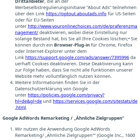
Drittanbieter
, die an der
Werbeselbstregulierungsinitiaive “About Ads” teilnehmen
über den Link
https://optout.aboutads.info
für US-Seiten
oder für EU-Seiten
unter
http://www.youronlinechoices.com/de/praferenzma
nagement/
deaktivieren, wobei diese Einstellung nur
solange Bestand hat, bis Sie all Ihre Cookies löschen;• Sie
können durch ein
Browser-Plug-in
für Chrome, Firefox
oder Internet-Explorer unter dem
Link
https://support.google.com/ads/answer/7395996
da
uerhaft Cookies deaktivieren. Diese Deaktivierung kann
zur Folge haben, dass Sie nicht alle Funktionen unserer
Website mehr vollumfänglich nutzen können.
Weitere Informationen finden Sie in der
Datenschutzerklärung von Google
unter
https://policies.google.com/privacy?
hl=de&gl=de
und
https://services.google.com/sitestats/de
.html
.
Google AdWords Remarketing / „Ähnliche Zielgruppen“
Wir nutzen die Anwendung Google AdWords
Remarketing/ „Ähnliche Zielgruppen““ (Google Inc., 1600